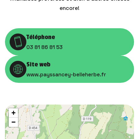
encore!
Téléphone
03 81 86 81 53
Site web
www.payssancey-belleherbe.fr
+
−