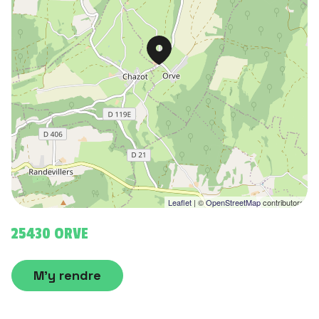
Leaflet
| ©
OpenStreetMap
contributors
25430 ORVE
M'y rendre