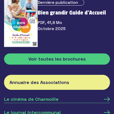
Dernière publication
Bien grandir Guide d’Accueil
PDF, 41,8 Mo
Octobre 2025
Voir toutes les brochures
Annuaire des Associations
Le cinéma de Charmoille
Le journal intercommunal