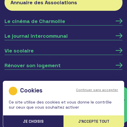
Annuaire des Associations
Le cinéma de Charmoille
Le journal intercommunal
Vie scolaire
Rénover son logement
Mentions légales
Politique de
Continuer sans accepter
confidentialité
Réalisé
Ce site a été réalisé avec l’aide du
par l'agence
Ce site utilise des cookies et vous donne le contrôle
.
FNADT du Massif du Jura
sur ceux que vous souhaitez activer
Billetterie
JE CHOISIS
J'ACCEPTE TOUT