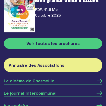
Bien grandir Guide d’Accueil
PDF, 41,8 Mo
Octobre 2025
Voir toutes les brochures
Annuaire des Associations
Le cinéma de Charmoille
Le journal intercommunal
Vie scolaire