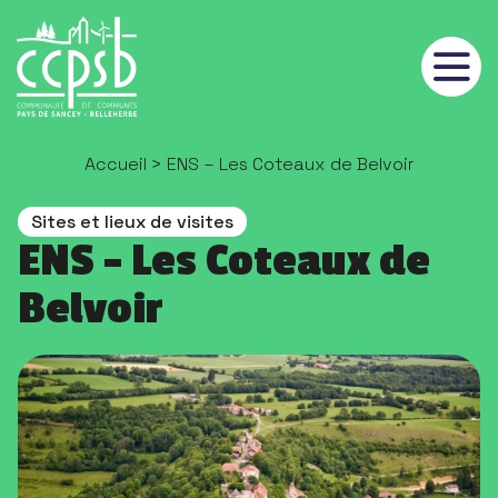
Panneau de gestion des cookies
Accueil
> ENS – Les Coteaux de Belvoir
Sites et lieux de visites
ENS – Les Coteaux de
Belvoir