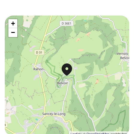
+
−
Leaflet
| ©
OpenStreetMap
contributors