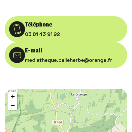
Téléphone
03 81 43 91 92
E-mail
mediatheque.belleherbe@orange.fr
+
−