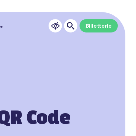
Billetterie
es
 QR Code